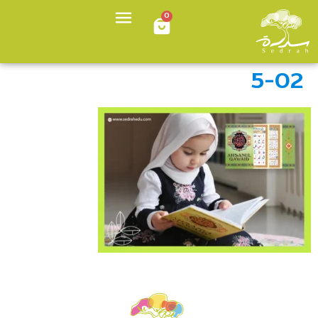
0
5-02