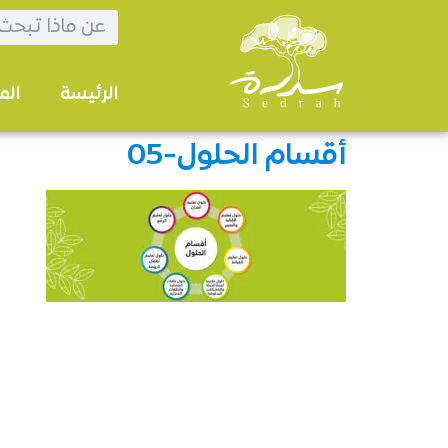
الرئيسة
الم
أقسام الحلول-05