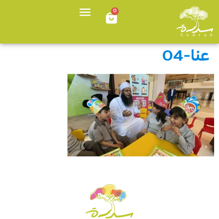
0
عنا-04