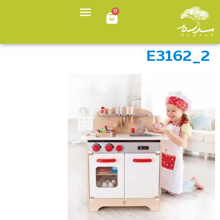
0
E3162_2