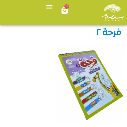
0
فرحة ٢