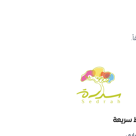
.
 سريعة
ابي