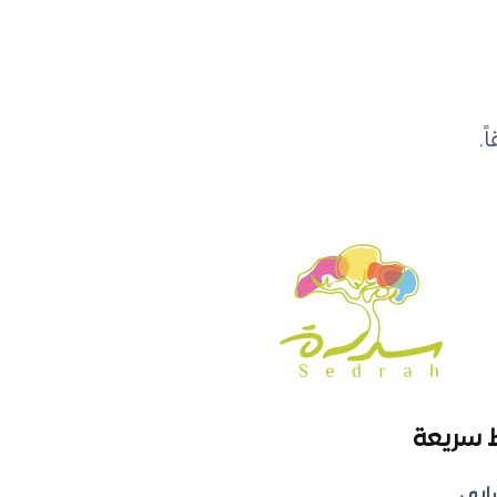
.
 سريعة
ابي