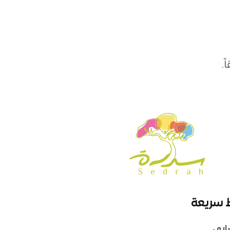
.
 سريعة
ابي