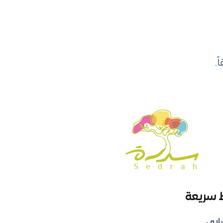
.
 سريعة
ابي