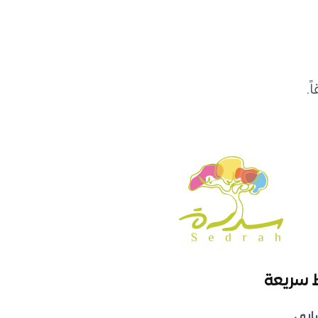
.
 سريعة
ابي