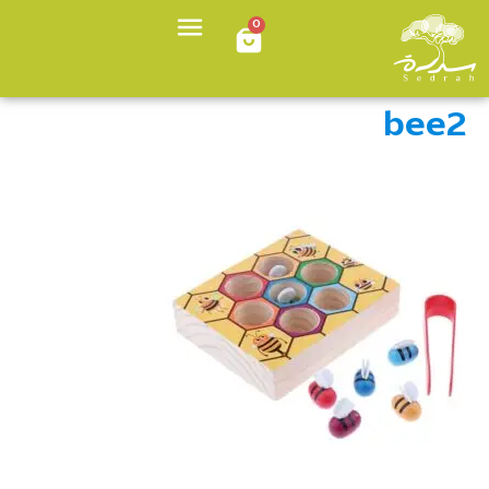
0
bee2