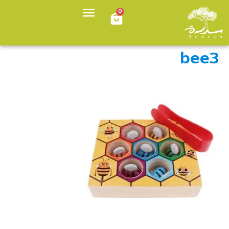
0
bee3