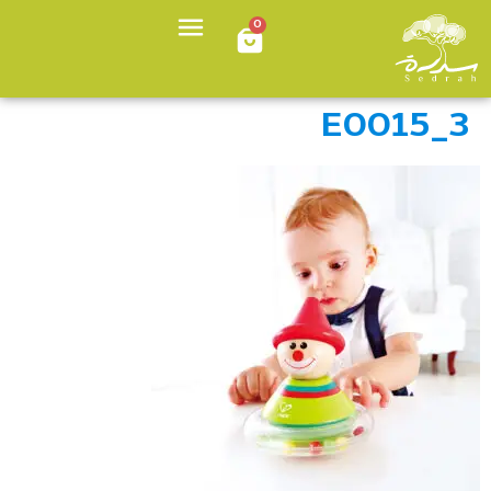
0
E0015_3