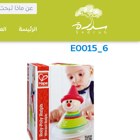
الرئيسة
الم
E0015_6