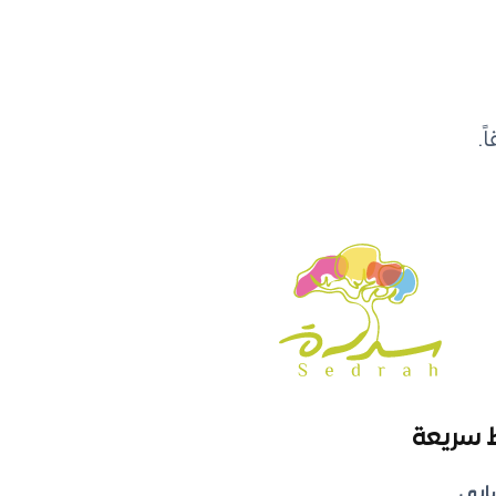
.
 سريعة
ابي