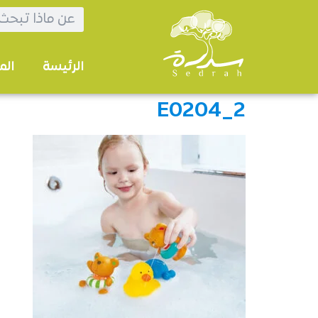
الرئيسة
الم
E0204_2