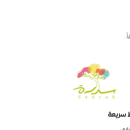
.
 سريعة
ابي