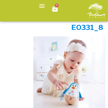
0
E0331_8