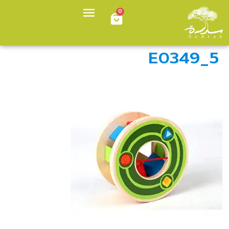
0
E0349_5