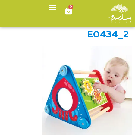
0
E0434_2