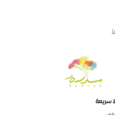
.
 سريعة
ابي