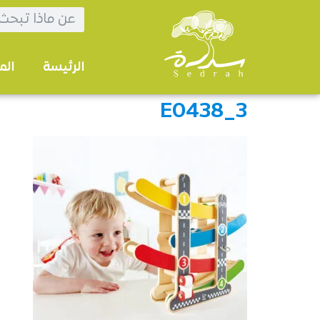
الرئيسة
الم
E0438_3