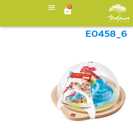
0
E0458_6