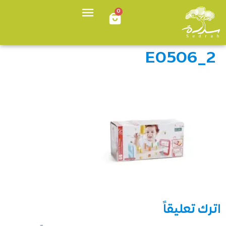
0
E0506_2
اترك تعليقاً