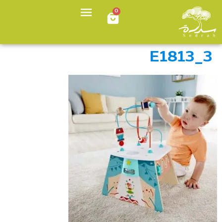
0
E1813_3