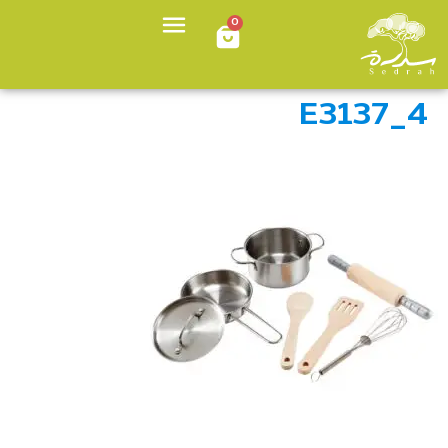
0
E3137_4