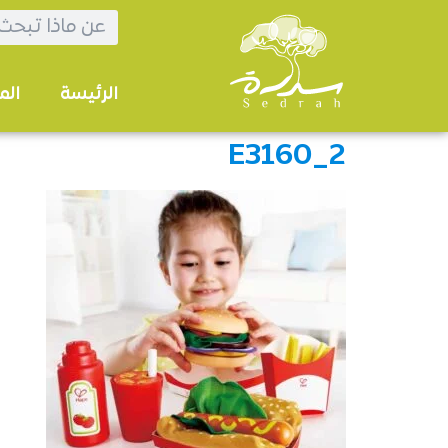
الرئيسة
الم
E3160_2