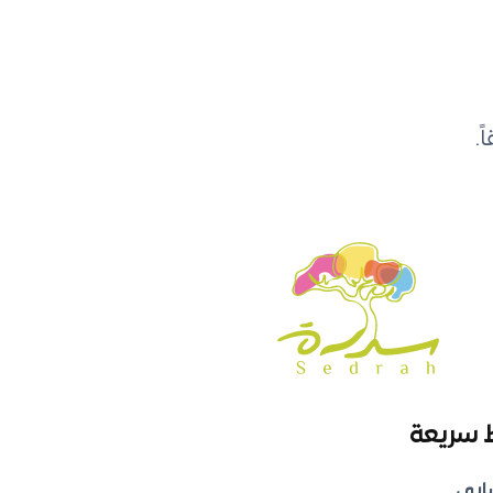
.
 سريعة
ابي