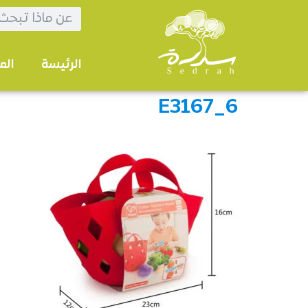
الرئيسة
الم
E3167_6