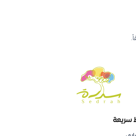
.
 سريعة
ابي