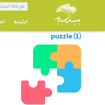
الرئيسة
الم
puzzle (1)